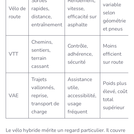
Sorties
Rendement,
variable
Vélo de
rapides,
vitesse,
selon
route
distance,
efficacité sur
géométrie
entraînement
asphalte
et pneus
Chemins,
Contrôle,
Moins
sentiers,
VTT
adhérence,
efficient
terrain
sécurité
sur route
cassant
Trajets
Assistance
Poids plus
vallonnés,
utile,
élevé, coût
VAE
reprise,
accessibilité,
total
transport de
usage
supérieur
charge
fréquent
Le vélo hybride mérite un regard particulier. Il couvre