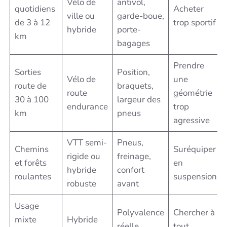
Vélo de
antivol,
quotidiens
Acheter
ville ou
garde-boue,
de 3 à 12
trop sportif
hybride
porte-
km
bagages
Prendre
Sorties
Position,
Vélo de
une
route de
braquets,
route
géométrie
30 à 100
largeur des
endurance
trop
km
pneus
agressive
VTT semi-
Pneus,
Chemins
Suréquiper
rigide ou
freinage,
et forêts
en
hybride
confort
roulantes
suspension
robuste
avant
Usage
Polyvalence
Chercher à
mixte
Hybride
réelle,
tout