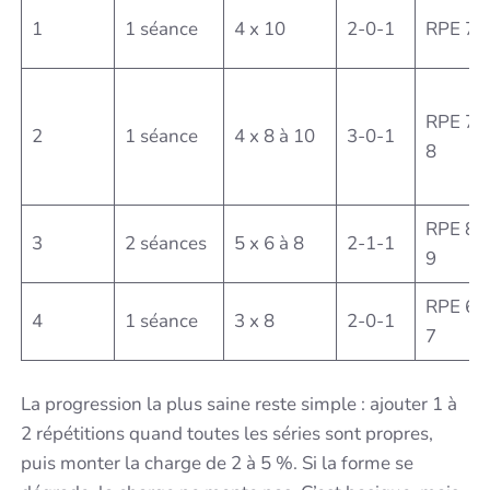
1
1 séance
4 x 10
2-0-1
RPE 7
RPE 7 à
2
1 séance
4 x 8 à 10
3-0-1
8
RPE 8 à
3
2 séances
5 x 6 à 8
2-1-1
9
RPE 6 à
4
1 séance
3 x 8
2-0-1
7
La progression la plus saine reste simple : ajouter 1 à
2 répétitions quand toutes les séries sont propres,
puis monter la charge de 2 à 5 %. Si la forme se