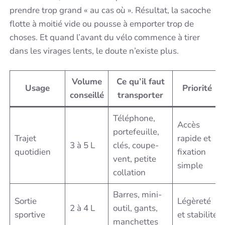
prendre trop grand « au cas où ». Résultat, la sacoche
flotte à moitié vide ou pousse à emporter trop de
choses. Et quand l’avant du vélo commence à tirer
dans les virages lents, le doute n’existe plus.
Volume
Ce qu’il faut
Usage
Priorité
conseillé
transporter
Téléphone,
Accès
portefeuille,
Trajet
rapide et
3 à 5 L
clés, coupe-
quotidien
fixation
vent, petite
simple
collation
Barres, mini-
Sortie
Légèreté
2 à 4 L
outil, gants,
sportive
et stabilité
manchettes